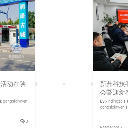
传活动在陕
新鼎科技
会暨迎新
s:
gongsixinwen
By
xindingzd
|
gongsixinwen
|
0
Read More