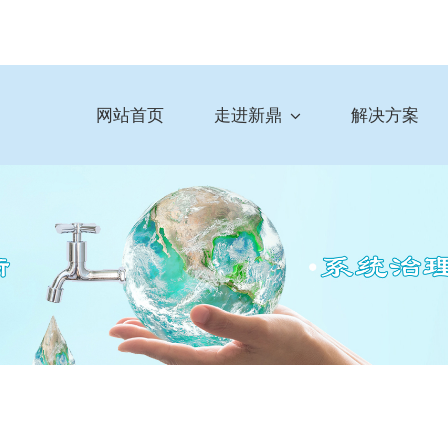
网站首页
走进新鼎
解决方案