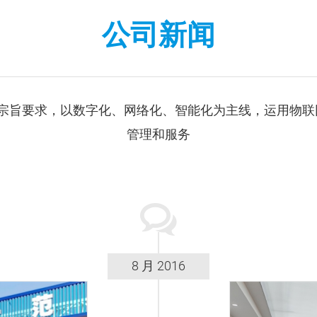
公司新闻
的宗旨要求，以数字化、网络化、智能化为主线，运用物
管理和服务
8 月 2016