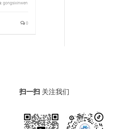
s:
gongsixinwen
0
扫一扫
关注我们