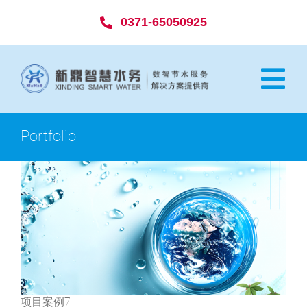
Skip
0371-65050925
to
content
Tog
Nav
网站首页
Portfolio
走进新鼎
解决方案
项目案例
项目案例7