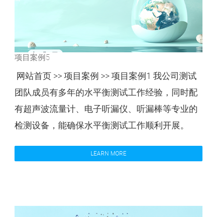
项目案例5
网站首页 >> 项目案例 >> 项目案例1 我公司测试
团队成员有多年的水平衡测试工作经验，同时配
有超声波流量计、电子听漏仪、听漏棒等专业的
检测设备，能确保水平衡测试工作顺利开展。
LEARN MORE