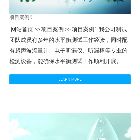
项目案例6
网站首页 >> 项目案例 >> 项目案例1 我公司测试
团队成员有多年的水平衡测试工作经验，同时配
有超声波流量计、电子听漏仪、听漏棒等专业的
检测设备，能确保水平衡测试工作顺利开展。
LEARN MORE