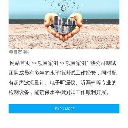
项目案例4
网站首页 >> 项目案例 >> 项目案例1 我公司测试
团队成员有多年的水平衡测试工作经验，同时配
有超声波流量计、电子听漏仪、听漏棒等专业的
检测设备，能确保水平衡测试工作顺利开展。
LEARN MORE