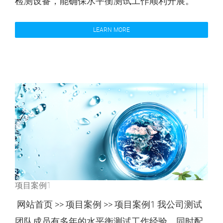
检测设备，能确保水平衡测试工作顺利开展。
LEARN MORE
项目案例1
网站首页 >> 项目案例 >> 项目案例1 我公司测试
团队成员有多年的水平衡测试工作经验，同时配